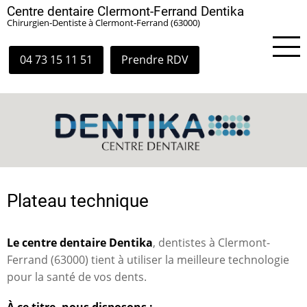
Aller
Centre dentaire Clermont-Ferrand Dentika
Chirurgien‑Dentiste à Clermont‑Ferrand (63000)
au
contenu
principal
04 73 15 11 51
Prendre RDV
Plateau technique
Le centre dentaire Dentika
, dentistes à Clermont-
Ferrand (63000) tient à utiliser la meilleure technologie
pour la santé de vos dents.